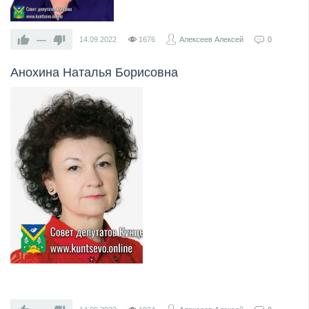
—
14.09.2022
1676
Алексеев Алексей
0
Анохина Наталья Борисовна