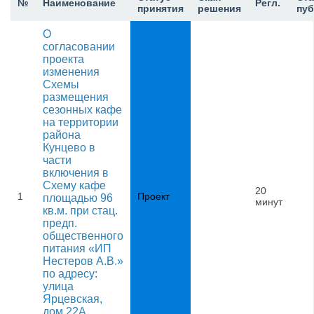
№
Наименование
Регл.
принятия
решения
пу
О
согласовании
проекта
изменения
Схемы
размещения
сезонных кафе
на территории
района
Кунцево в
части
включения в
Схему кафе
20
1
Проект
площадью 96
минут
кв.м. при стац.
предп.
общественного
питания «ИП
Нестеров А.В.»
по адресу:
улица
Ярцевская,
дом 22А,