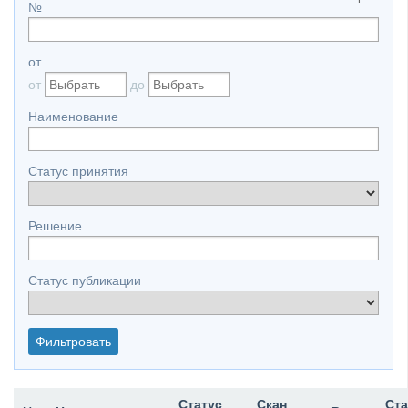
№
от
от
до
Наименование
Статус принятия
Решение
Статус публикации
Статус
Скан
Ста