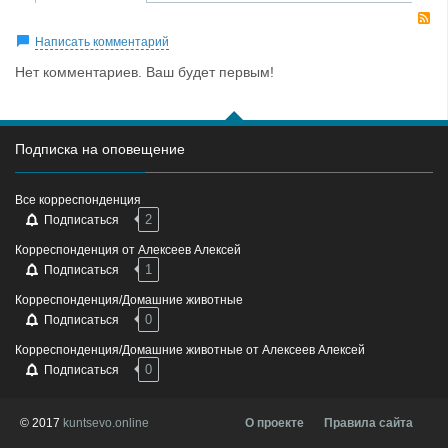
R
Написать комментарий
Нет комментариев. Ваш будет первым!
Подписка на оповещение
Все корреспонденция
2
Подписаться
Корреспонденция от Алексеев Алексей
1
Подписаться
Корреспонденция/Домашние животные
0
Подписаться
Корреспонденция/Домашние животные от Алексеев Алексей
0
Подписаться
© 2017
kuntsevo.online
О проекте
Правила сайта