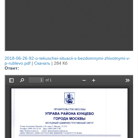
2018-06-26-92-o-tekuschei-situacii-s-bezdomnymi-zhivotnymi-v-
p-rublevo.pdf
|
Скачать
|
284 Кб
Ответ: