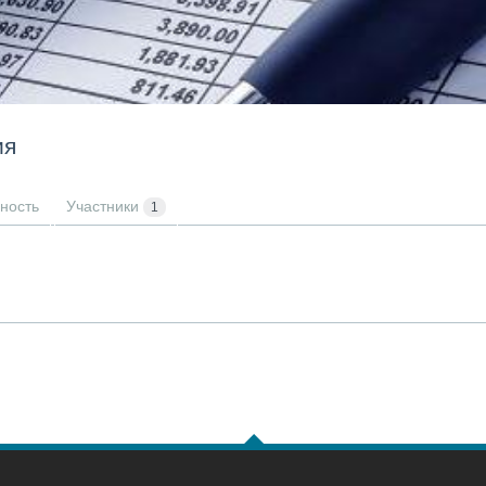
ия
ность
Участники
1