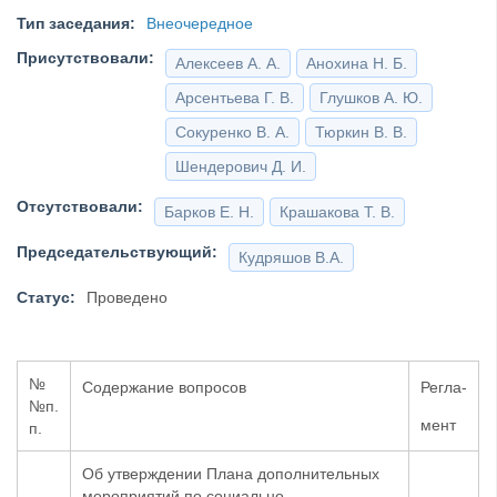
Тип заседания:
Внеочередное
Присутствовали:
Алексеев А. А.
Анохина Н. Б.
Арсентьева Г. В.
Глушков А. Ю.
Сокуренко В. А.
Тюркин В. В.
Шендерович Д. И.
Отсутствовали:
Барков Е. Н.
Крашакова Т. В.
Председательствующий:
Кудряшов В.А.
Статус:
Проведено
№
Содержание вопросов
Регла-
№
п.
мент
п.
Об утверждении Плана дополнительных
мероприятий по социально-