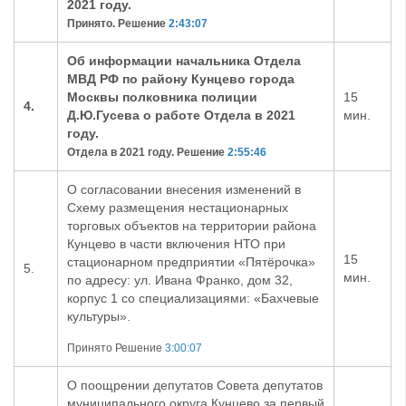
20
21
году.
Принято. Решение
2:43:07
Об информац
ии начальника
Отдела
МВД РФ по району Кунцево города
Москвы полковника полиции
1
5
4
.
Д.Ю.Гусева о работе Отдела в 2021
мин.
году.
Отдела в 2021 году. Решение
2:55:46
О согласовании внесения изменений в
Схему размещения нестационарных
торговых объектов на территории района
Кунцево
в части включения НТО при
15
стационарном предприятии «Пятёрочка»
5
.
мин.
по адресу: ул. Ивана Франко, дом 32,
корпус 1 со специализациями: «Бахчевые
культуры».
Принято Решение
3:00:07
О поощрении депутатов Совета депутатов
муниципального округа Кунцево за первый