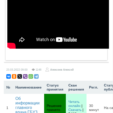
23.03.2022
09:00
1148
Алексеев Алексей
Статус
Скан
Стат
№
Наименование
Регл.
принятия
решения
публ
Об
Читать
информации
Решение
онлайн
|
30
главного
1
На с
принято
Скачать
|
минут
врача ГБУЗ