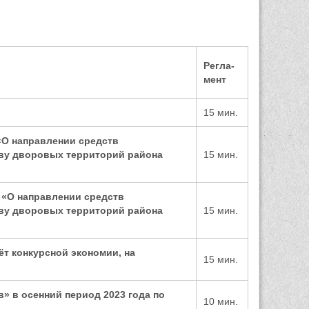
Регла-
мент
15
мин.
 «О направлении средств
ву дворовых территорий района
15
мин.
6 «О направлении средств
ву дворовых территорий района
1
5
мин.
чёт конкурсной экономии, на
15
мин.
в» в осенний период 20
23 года по
10
мин.