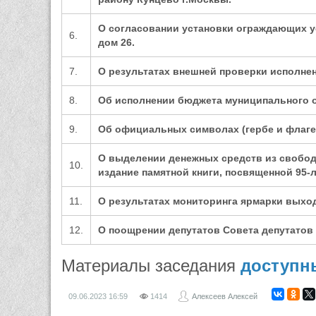
О сог
ласовании установки ограждающих у
6.
дом 26
.
7.
О результатах внешней проверки исполнен
8.
Об исполнении бюджета муниципального ок
9.
Об официальных символах (герб
е и флаге
О выделении денежных средств из свободн
10.
издание памятной книги, посвященной 95-
11.
О результатах мониторинга ярмарки выход
12.
О поощрении депутатов Совета депутатов
Материалы заседания
доступн
09.06.2023
16:59
1414
Алексеев Алексей