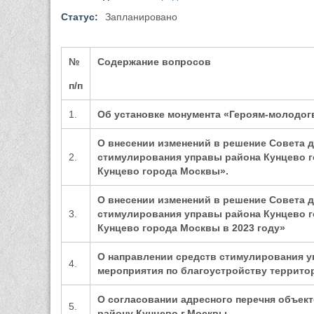
Статус:
Запланировано
№
Содержание вопросов
п
/п
1
.
Об
установке монумента «Героям-молодог
О внесении изменений в решение Совета д
2
.
стимулирования управы района Кунцево 
Кунцево города Москвы».
О внесении изменений в решение Совета д
3
.
стимулирования управы района Кунцево 
Кунцево города Москвы в 2023 году»
О направлении средств стимулирования 
4.
мероприятия по благоустройству территор
О согласовании адресного перечня объект
5.
району Кунцево г.
Москвы.