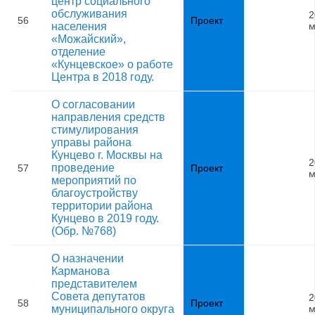
центр социального
обслуживания
2
56
Проект
населения
м
«Можайский»,
отделение
«Кунцевское» о работе
Центра в 2018 году.
О согласовании
направления средств
стимулирования
управы района
Кунцево г. Москвы на
2
проведение
57
Проект
м
мероприятий по
благоустройству
территории района
Кунцево в 2019 году.
(Обр. №768)
О назначении
Карманова
представителем
Совета депутатов
2
58
Проект
муниципального округа
м