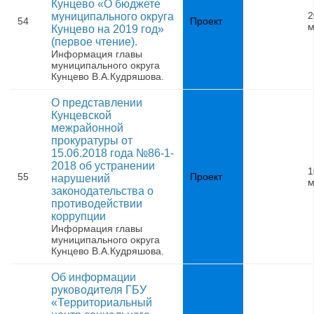
Кунцево «О бюджете
2
муниципального округа
54
Проект
м
Кунцево на 2019 год»
(первое чтение).
Информация главы
муниципального округа
Кунцево В.А.Кудряшова.
О представлении
Кунцевской
межрайонной
прокуратуры от
15.06.2018 года №86-1-
2018 об устранении
1
55
Проект
нарушений
м
законодательства о
противодействии
коррупции
Информация главы
муниципального округа
Кунцево В.А.Кудряшова.
Об информации
руководителя ГБУ
«Территориальный