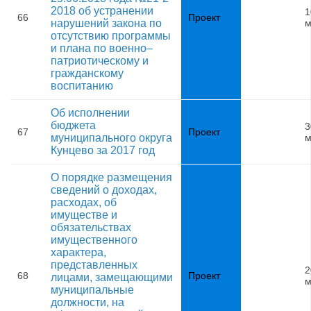
2018 об устранении
1
66
Проект
нарушений закона по
м
отсутствию программы
и плана по военно–
патриотическому и
гражданскому
воспитанию
Об исполнении
бюджета
3
67
Проект
муниципального округа
м
Кунцево за 2017 год
О порядке размещения
сведений о доходах,
расходах, об
имуществе и
обязательствах
имущественного
характера,
представленных
2
68
Проект
лицами, замещающими
м
муниципальные
должности, на