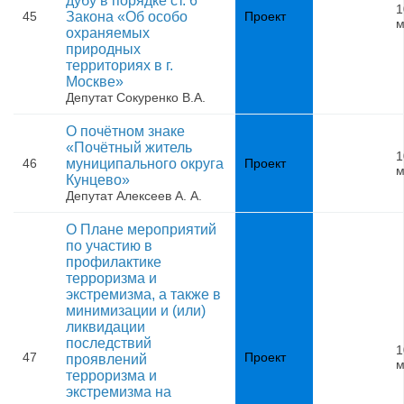
дубу в порядке ст. 6
1
45
Закона «Об особо
Проект
м
охраняемых
природных
территориях в г.
Москве»
Депутат Сокуренко В.А.
О почётном знаке
«Почётный житель
1
46
муниципального округа
Проект
м
Кунцево»
Депутат Алексеев А. А.
О Плане мероприятий
по участию в
профилактике
терроризма и
экстремизма, а также в
минимизации и (или)
ликвидации
последствий
1
47
Проект
проявлений
м
терроризма и
экстремизма на