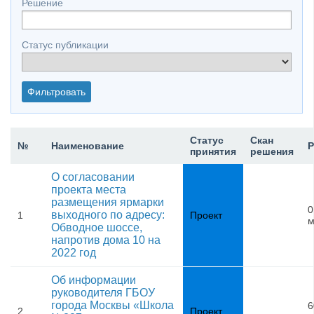
Решение
Статус публикации
Статус
Скан
№
Наименование
Р
принятия
решения
О согласовании
проекта места
размещения ярмарки
0
выходного по адресу:
1
Проект
м
Обводное шоссе,
напротив дома 10 на
2022 год
Об информации
руководителя ГБОУ
города Москвы «Школа
6
2
Проект