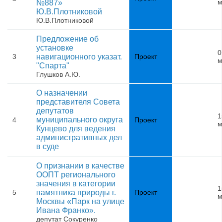
м
№887»
Ю.В.Плотниковой
Ю.В.Плотниковой
Предложение об
установке
0
3
навигационного указат.
Проект
м
"Спарта"
Глушков А.Ю.
О назначении
представителя Совета
депутатов
1
муниципального округа
4
Проект
м
Кунцево для ведения
административных дел
в суде
О признании в качестве
ООПТ регионального
значения в категории
1
5
памятника природы г.
Проект
м
Москвы «Парк на улице
Ивана Франко».
депутат Сокуренко