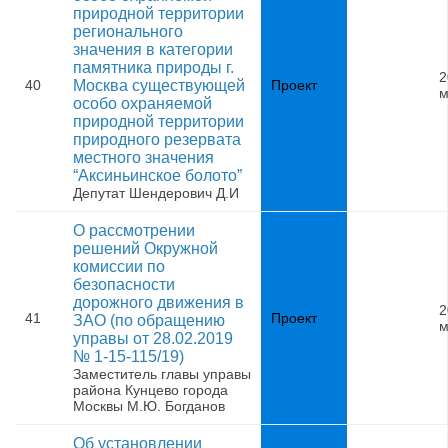
природной территории
регионального
значения в категории
памятника природы г.
2
40
Москва существующей
Проект
м
особо охраняемой
природной территории
природного резервата
местного значения
“Аксиньинское болото”
Депутат Шендерович Д.И
О рассмотрении
решений Окружной
комиссии по
безопасности
дорожного движения в
2
41
Проект
ЗАО (по обращению
м
управы от 28.02.2019
№ 1-15-115/19)
Заместитель главы управы
района Кунцево города
Москвы М.Ю. Богданов
Об установлении