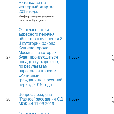
жительства на
четвертый квартал
2019 года.
Информация управы
района Кунцево
О согласовании
адресного перечня
объектов озеленения 3-
й категории района
Кунцево города
Москвы, на которых
2
будет производиться
27
Проект
м
посадка кустарников,
по результатам
опросов на проекте
«Активный
гражданин», в осенний
период 2019 года.
Вопросы раздела
2
"Разное" заседания СД
28
Проект
м
МОК-44 11.06.2019
О согласовании