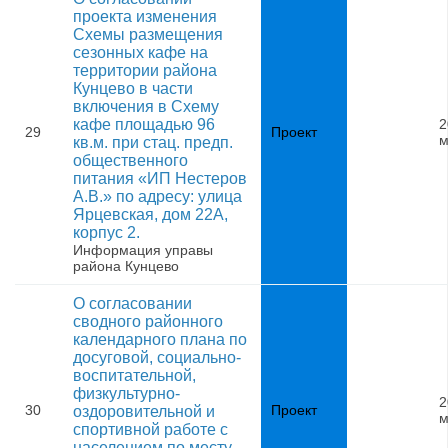
проекта изменения
Схемы размещения
сезонных кафе на
территории района
Кунцево в части
включения в Схему
кафе площадью 96
2
29
Проект
м
кв.м. при стац. предп.
общественного
питания «ИП Нестеров
А.В.» по адресу: улица
Ярцевская, дом 22А,
корпус 2.
Информация управы
района Кунцево
О согласовании
сводного районного
календарного плана по
досуговой, социально-
воспитательной,
физкультурно-
2
30
Проект
оздоровительной и
м
спортивной работе с
населением по месту