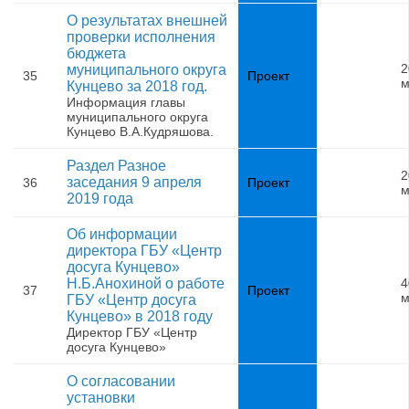
О результатах внешней
проверки исполнения
бюджета
2
муниципального округа
35
Проект
м
Кунцево за 2018 год.
Информация главы
муниципального округа
Кунцево В.А.Кудряшова.
Раздел Разное
2
заседания 9 апреля
36
Проект
м
2019 года
Об информации
директора ГБУ «Центр
досуга Кунцево»
Н.Б.Анохиной о работе
4
37
Проект
м
ГБУ «Центр досуга
Кунцево» в 2018 году
Директор ГБУ «Центр
досуга Кунцево»
О согласовании
установки