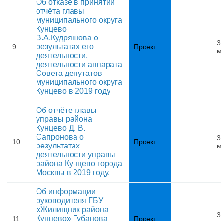
Об отказе в принятии
отчёта главы
муниципального округа
Кунцево
В.А.Кудряшова о
3
результатах его
9
Проект
м
деятельности,
деятельности аппарата
Совета депутатов
муниципального округа
Кунцево в 2019 году
Об отчёте главы
управы района
Кунцево Д. В.
Сапронова о
3
10
Проект
результатах
м
деятельности управы
района Кунцево города
Москвы в 2019 году.
Об информации
руководителя ГБУ
«Жилищник района
3
Кунцево» Губанова
11
Проект