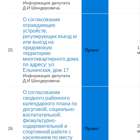
Информация депутата
Д.И.Шендеровича
О согласовании
ограждающих
устройств,
регулирующих въезд и/
или выезд на
придомовую
1
25
Проект
м
территорию
многоквартирного дома
по адресу: ул.
Ельнинская, дом 17
Информация депутата
Д.И.Шендеровича
О согласовании
сводного районного
календарного плана по
досуговой, социально-
воспитательной,
физкультурно-
оздоровительной и
2
26
Проект
м
спортивной работе с
населением по месту