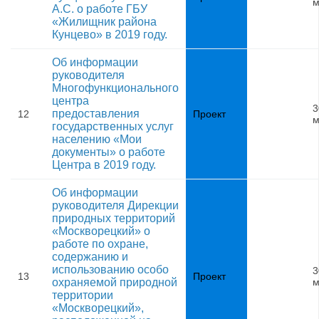
м
А.С. о работе ГБУ
«Жилищник района
Кунцево» в 2019 году.
Об информации
руководителя
Многофункционального
центра
3
предоставления
12
Проект
м
государственных услуг
населению «Мои
документы» о работе
Центра в 2019 году.
Об информации
руководителя Дирекции
природных территорий
«Москворецкий» о
работе по охране,
содержанию и
использованию особо
3
13
Проект
охраняемой природной
м
территории
«Москворецкий»,