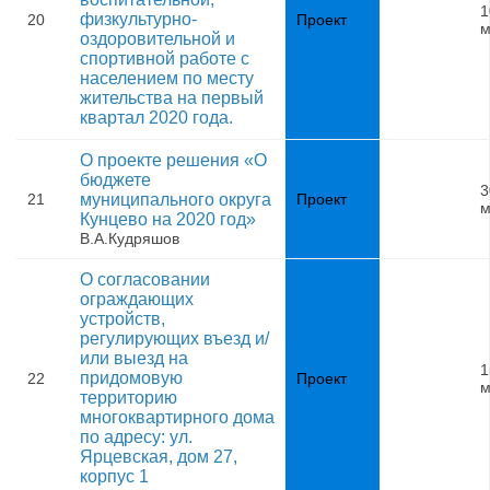
1
физкультурно-
20
Проект
м
оздоровительной и
спортивной работе с
населением по месту
жительства на первый
квартал 2020 года.
О проекте решения «О
бюджете
3
21
муниципального округа
Проект
м
Кунцево на 2020 год»
В.А.Кудряшов
О согласовании
ограждающих
устройств,
регулирующих въезд и/
или выезд на
1
придомовую
22
Проект
м
территорию
многоквартирного дома
по адресу: ул.
Ярцевская, дом 27,
корпус 1