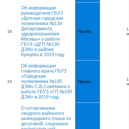
Об информации
руководителя ГБУЗ
«Детская городская
поликлиника №130
Департамента
1
18
Проект
здравоохранения
м
Москвы» о работе
ГБУЗ «ДГП №130
ДЗМ» в районе
Кунцево в 2019 году
Об информации
главного врача ГБУЗ
«Городская
1
поликлиника №195
19
Проект
м
ДЗМ» С.В.Советкина о
работе ГБУЗ «ГП №195
ДЗМ» в 2019 году.
О согласовании
сводного районного
календарного плана по
досуговой, социально-
воспитательной,