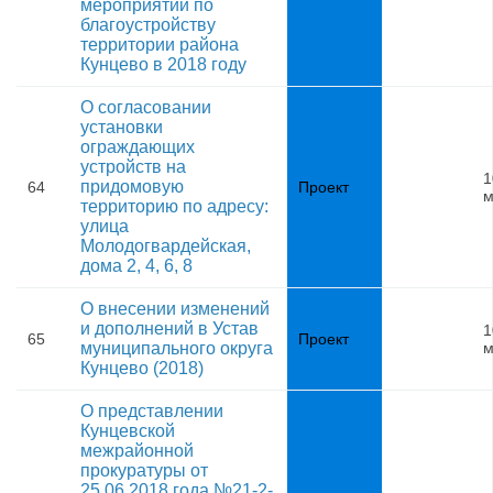
мероприятий по
благоустройству
территории района
Кунцево в 2018 году
О согласовании
установки
ограждающих
устройств на
1
придомовую
64
Проект
м
территорию по адресу:
улица
Молодогвардейская,
дома 2, 4, 6, 8
О внесении изменений
и дополнений в Устав
1
65
Проект
муниципального округа
м
Кунцево (2018)
О представлении
Кунцевской
межрайонной
прокуратуры от
25.06.2018 года №21-2-