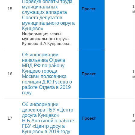
Порядке оплаты труда
1
муниципальных
15
Проект
м
служащих аппарата
Совета депутатов
муниципального округа
Кунцево»
Информация главы
муниципального округа
Кунцево В.А.Кудряшова.
Об информации
начальника Отдела
МВД РФ по району
Кунцево города
1
16
Проект
Москвы полковника
м
полиции Д.Ю.Гусева о
работе Отдела в 2019
году.
Об информации
директора ГБУ «Центр
досуга Кунцево»
1
17
Проект
Н.Б.Анохиной о работе
м
ГБУ «Центр досуга
Кунцево» в 2019 году