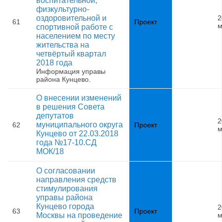
воспитательной,
физкультурно-
оздоровительной и
2
61
Проект
м
спортивной работе с
населением по месту
жительства на
четвёртый квартал
2018 года
Информация управы
района Кунцево.
О внесении изменений
в решения Совета
депутатов
2
муниципального округа
62
Проект
м
Кунцево от 22.03.2018
года №17-10.СД
МОК/18
О согласовании
направления средств
стимулирования
управы района
Кунцево города
2
63
Проект
Москвы на проведение
м