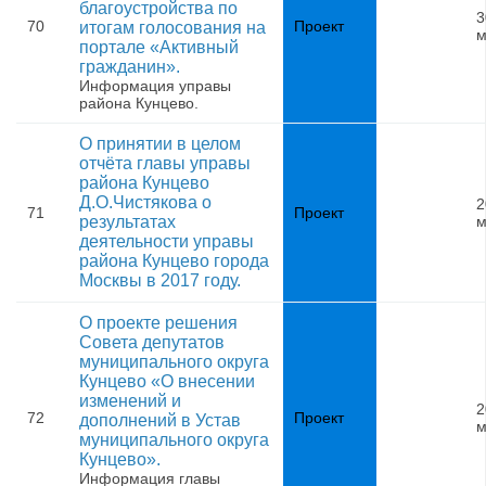
благоустройства по
3
70
Проект
итогам голосования на
м
портале «Активный
гражданин».
Информация управы
района Кунцево.
О принятии в целом
отчёта главы управы
района Кунцево
Д.О.Чистякова о
2
71
Проект
результатах
м
деятельности управы
района Кунцево города
Москвы в 2017 году.
О проекте решения
Совета депутатов
муниципального округа
Кунцево «О внесении
изменений и
2
72
Проект
дополнений в Устав
м
муниципального округа
Кунцево».
Информация главы