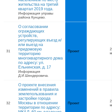
жительства на третий
квартал 2019 года.
Информация управы
района Кунцево.
О согласовании
ограждающих
устройств,
регулирующих въезд и/
или выезд на
придомовую
2
31
Проект
м
территорию
многоквартирного дома
по адресу: ул.
Ельнинская, д. 17
Информация
Д.И.Шендеровича.
О проекте внесения
изменений в правила
землепользования и
застройки города
2
Москвы в отношении
32
Проект
м
территории по адресу:
МКАД, 60 км, владение