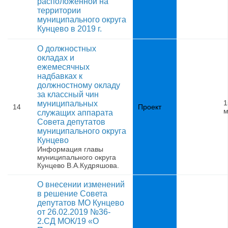
расположенной на
территории
муниципального округа
Кунцево в 2019 г.
О должностных
окладах и
ежемесячных
надбавках к
должностному окладу
за классный чин
1
муниципальных
14
Проект
м
служащих аппарата
Совета депутатов
муниципального округа
Кунцево
Информация главы
муниципального округа
Кунцево В.А.Кудряшова.
О внесении изменений
в решение Совета
депутатов МО Кунцево
от 26.02.2019 №36-
2.СД МОК/19 «О