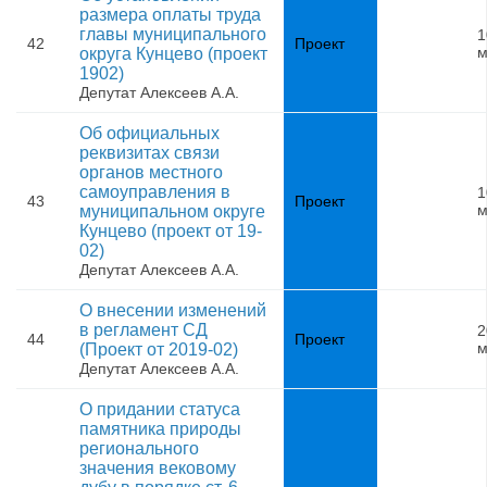
размера оплаты труда
главы муниципального
1
42
Проект
м
округа Кунцево (проект
1902)
Депутат Алексеев А.А.
Об официальных
реквизитах связи
органов местного
самоуправления в
1
43
Проект
м
муниципальном округе
Кунцево (проект от 19-
02)
Депутат Алексеев А.А.
О внесении изменений
в регламент СД
2
44
Проект
м
(Проект от 2019-02)
Депутат Алексеев А.А.
О придании статуса
памятника природы
регионального
значения вековому