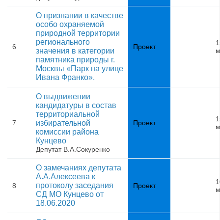
О признании в качестве
особо охраняемой
природной территории
регионального
1
6
Проект
значения в категории
м
памятника природы г.
Москвы «Парк на улице
Ивана Франко».
О выдвижении
кандидатуры в состав
территориальной
1
7
избирательной
Проект
м
комиссии района
Кунцево
Депутат В.А.Сокуренко
О замечаниях депутата
А.А.Алексеева к
1
протоколу заседания
8
Проект
м
СД МО Кунцево от
18.06.2020