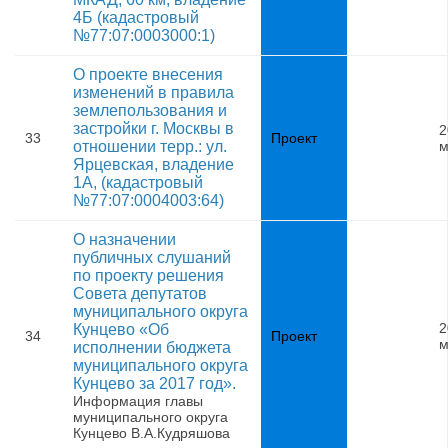
4Б (кадастровый
№77:07:0003000:1)
О проекте внесения
изменений в правила
землепользования и
застройки г. Москвы в
2
33
Проект
отношении терр.: ул.
м
Ярцевская, владение
1А, (кадастровый
№77:07:0004003:64)
О назначении
публичных слушаний
по проекту решения
Совета депутатов
муниципального округа
2
Кунцево «Об
34
Проект
м
исполнении бюджета
муниципального округа
Кунцево за 2017 год».
Информация главы
муниципального округа
Кунцево В.А.Кудряшова